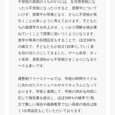
不登校の原因のうちの1つには、五月雨登校にな
ったり不登校になったりすると、授業中について
いけず、授業中が苦痛となり、さらに不登校が長
引くことが多いように考えております。子どもた
ちの基礎学力を向上させ、しっかり理解を積み重
ねていくことで授業に追いつくようになります。
進学や将来の目標設定もすることで、ほぼ100％
の確立で、子どもたちが自立(自律)していく姿
を目の当たりにしてきました。ゲーム依存、ネッ
ト依存、昼夜逆転から不登校ひきこもりになるケ
ースも多いです。
通塾制フリースクールでは、学校の時間サイクル
に合わせたスケジュールやカリキュラムとなって
おります。学校と連携して、学校の求める内容に
応じて報告書を提出し、ほぼ100％の確率で(私
立で難しい場合や義務教育でない高校の場合は除
く)出席認定もしていただいております。