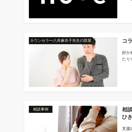
コ
カウンセラー八井麻衣子先生の部屋
好か
たり
相
相談事例
ひ
支援