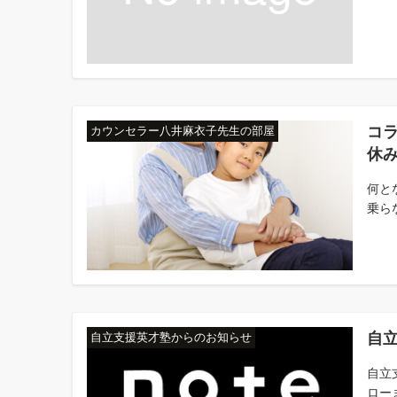
コ
カウンセラー八井麻衣子先生の部屋
休
何と
乗ら
自
自立支援英才塾からのお知らせ
自立
ロー