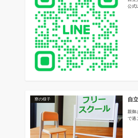
公式L
自
寮の様子
親御
で過