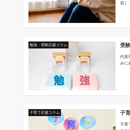
容］
受
勉強・受験応援コラム
代表
みに
子
子育て応援コラム
子育