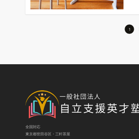
投
1
稿
の
ペ
ー
ジ
送
り
全国対応
東京都世田谷区・三軒茶屋