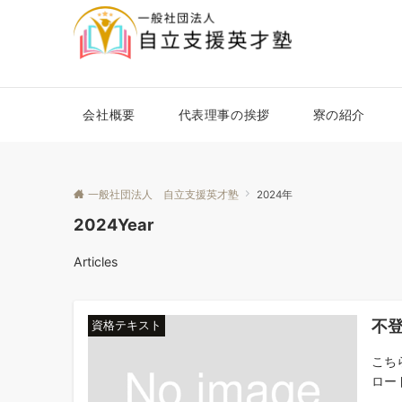
全国対応・東京・世田谷・三軒茶屋・神奈川
会社概要
代表理事の挨拶
寮の紹介
一般社団法人 自立支援英才塾
2024年
2024Year
Articles
不
資格テキスト
こち
ロード